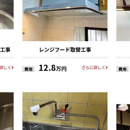
工事
レンジフード取替工事
12.8
詳しく
さらに詳しく
万円
費用
費用