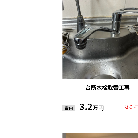
台所水栓取替工事
3.2
さらに
万円
費用