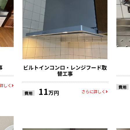
事
ビルトインコンロ・レンジフード取
替工事
詳しく
費用
11
さらに詳しく
万円
費用