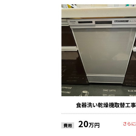
食器洗い乾燥機取替工事
20
さらに
万円
費用