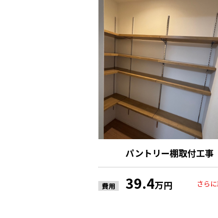
パントリー棚取付工事
39.4
さらに
万円
費用