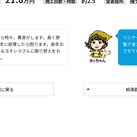
万円
約2.5
屋
施工日数・時間
変更箇所
から時々、異音がします。長く使
リンナ
冬に故障したら困ります。長年お
製で省
あるヨネシマさんに取り替えをお
させて
た。
覧に戻る
給湯