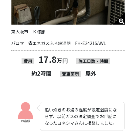
東大阪市 Ｋ様邸
パロマ 省エネガスふろ給湯器 FH-E2421SAWL
17.8
万円
費用
施工日数・時間
約2時間
屋外
変更箇所
追い炊きのお湯の温度が設定温度にな
らず、以前ガスの法定調査でお世話に
なったヨネシマさんに相談しました。