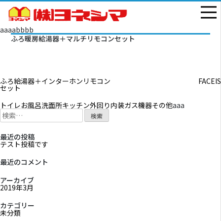
aaaabbbb
ふろ暖房給湯器＋マルチリモコンセット
投
ふろ給湯器＋インターホンリモコン
FACEIS
セット
稿
ナ
ビ
トイレ
お風呂
洗面所
キッチン
外回り
内装
ガス機器
その他
aaa
検
ゲ
索:
ー
シ
ョ
最近の投稿
ン
テスト投稿です
最近のコメント
アーカイブ
2019年3月
カテゴリー
未分類