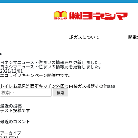
LPガスについて
関電
ヨネシマニュース・住まいの情報局を更新しました。
ヨネシマニュース・住まいの情報局を更新しました。
2021/12/01
投
エコライフキャンペーン開催中です。
稿
ナ
トイレ
お風呂
洗面所
キッチン
外回り
内装
ガス機器
その他
aaa
ビ
検
索:
ゲ
ー
シ
最近の投稿
ョ
テスト投稿です
ン
最近のコメント
アーカイブ
2019年3月