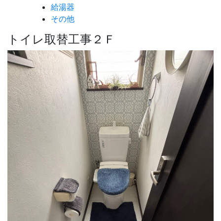
給湯器
その他
トイレ取替工事２Ｆ