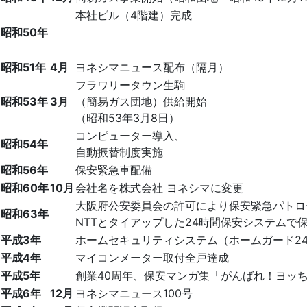
本社ビル（4階建）完成
昭和50年
昭和51年
4月
ヨネシマニュース配布（隔月）
フラワリータウン生駒
昭和53年
3月
（簡易ガス団地）供給開始
（昭和53年3月8日）
コンピューター導入、
昭和54年
自動振替制度実施
昭和56年
保安緊急車配備
昭和60年
10月
会社名を株式会社 ヨネシマに変更
大阪府公安委員会の許可により保安緊急パトロ
昭和63年
NTTとタイアップした24時間保安システムで
平成3年
ホームセキュリティシステム（ホームガード2
平成4年
マイコンメーター取付全戸達成
平成5年
創業40周年、保安マンガ集「がんばれ！ヨッ
平成6年
12月
ヨネシマニュース100号