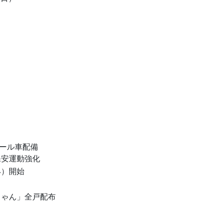
ール車配備
保安運動強化
4）開始
ちゃん」全戸配布