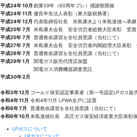
平成24年
10月
創業59年（60周年プレ）感謝祭開催
平成24年
11月
優良申告法人表彰（東大阪税務署）
平成24年
12月
代表取締役社長 米島康夫より米島達雄へ承継
平成25年
7月
米島康夫会長 安全功労者総務大臣表彰 受賞
平成25年
7月
普通救命講習を全社員受講（当社にて）
平成27年
7月
米島康夫会長 安全功労者内閣総理大臣表彰 
平成28年
7月
普通救命講習を全社員受講（当社にて）
平成29年
1月
関電ガス販売代理店加盟
関電ガス消費機器調査受託
平成30年
2月
令和3年
12月
ゴールド保安認定事業者（第一号認定LPガス販
令和4年
11月
令和4年11月 LPWA全戸に設置
令和6年
7月
普通救命講習を全社員受講（当社にて）
令和6年
10月
米島達雄社長 高圧ガス保安経済産業大臣表彰
LPガスについて
LPガスについて