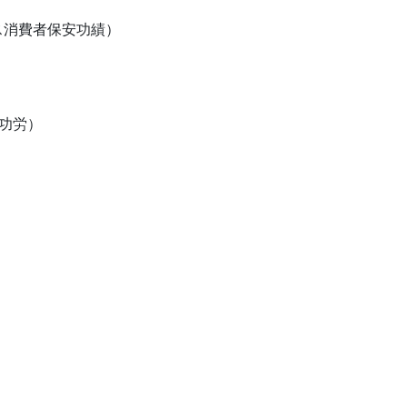
ス消費者保安功績）
功労）