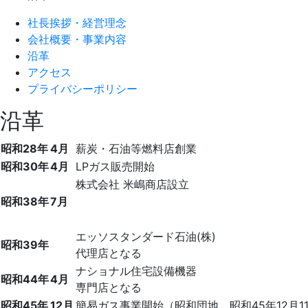
社長挨拶・経営理念
会社概要・事業内容
沿革
アクセス
プライバシーポリシー
沿革
昭和28年
4月
薪炭・石油等燃料店創業
昭和30年
4月
LPガス販売開始
株式会社 米嶋商店設立
昭和38年
7月
エッソスタンダード石油(株)
昭和39年
代理店となる
ナショナル住宅設備機器
昭和44年
4月
専門店となる
昭和45年
12月
簡易ガス事業開始（昭和団地 昭和45年12月1