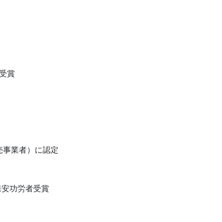
受賞
売事業者）に認定
保安功労者受賞