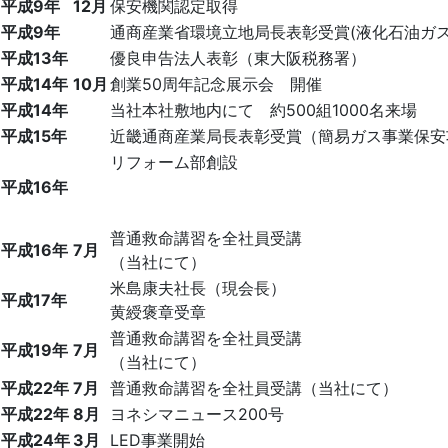
平成9年
12月
保安機関認定取得
平成9年
通商産業省環境立地局長表彰受賞(液化石油ガ
平成13年
優良申告法人表彰（東大阪税務署）
平成14年
10月
創業50周年記念展示会 開催
平成14年
当社本社敷地内にて 約500組1000名来場
平成15年
近畿通商産業局長表彰受賞（簡易ガス事業保安
リフォーム部創設
平成16年
普通救命講習を全社員受講
平成16年
7月
（当社にて）
米島康夫社長（現会長）
平成17年
黄綬褒章受章
普通救命講習を全社員受講
平成19年
7月
（当社にて）
平成22年
7月
普通救命講習を全社員受講（当社にて）
平成22年
8月
ヨネシマニュース200号
平成24年
3月
LED事業開始