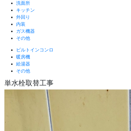
洗面所
キッチン
外回り
内装
ガス機器
その他
ビルトインコンロ
暖房機
給湯器
その他
単水栓取替工事