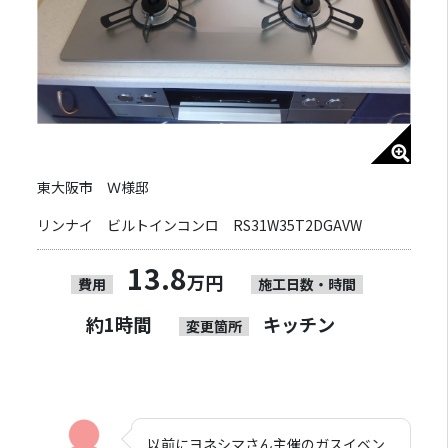
東大阪市 Ｗ様邸
リンナイ ビルトインコンロ RS31W35T2DGAVW
13.8
万円
費用
施工日数・時間
約1時間
キッチン
変更箇所
以前にヨネシマさん主催のガスイベン