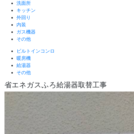
洗面所
キッチン
外回り
内装
ガス機器
その他
ビルトインコンロ
暖房機
給湯器
その他
省エネガスふろ給湯器取替工事