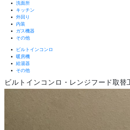
洗面所
キッチン
外回り
内装
ガス機器
その他
ビルトインコンロ
暖房機
給湯器
その他
ビルトインコンロ・レンジフード取替