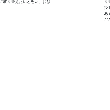
に取り替えたいと思い、お願
り
換
あ
だ