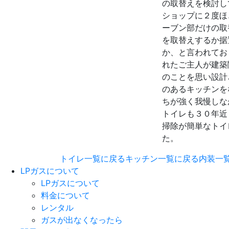
の取替えを検討し
ショップに２度ほ
ーブン部だけの取
を取替えするか据
か、と言われてお
れたご主人が建築
のことを思い設計
のあるキッチンを
ちが強く我慢しな
トイレも３０年近
掃除が簡単なトイ
た。
トイレ一覧に戻る
キッチン一覧に戻る
内装一
LPガスについて
LPガスについて
料金について
レンタル
ガスが出なくなったら