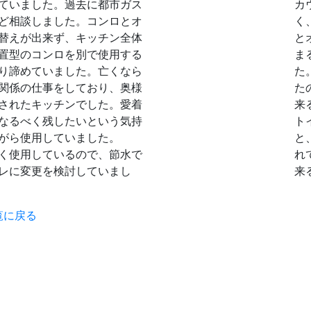
ていました。過去に都市ガス
カ
ど相談しました。コンロとオ
く
替えが出来ず、キッチン全体
と
置型のコンロを別で使用する
ま
り諦めていました。亡くなら
た
関係の仕事をしており、奥様
た
されたキッチンでした。愛着
来
なるべく残したいという気持
ト
がら使用していました。
と
く使用しているので、節水で
れ
レに変更を検討していまし
来
覧に戻る