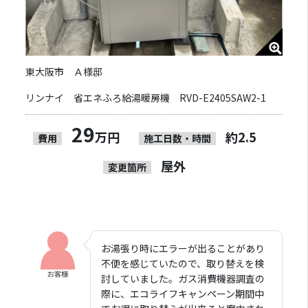
東大阪市 Ａ様邸
リンナイ 省エネふろ給湯暖房機 RVD-E2405SAW2-1
29
万円
約2.5
費用
施工日数・時間
屋外
変更箇所
お湯張り時にエラーが出ることがあり
不便を感じていたので、取り替えを検
討していました。ガス消費機器調査の
際に、エコライフキャンペーン期間中