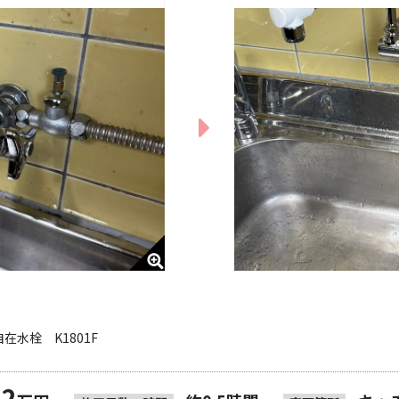
水栓 K1801F
2