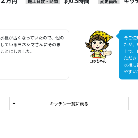
万円
約0.5時間
キッ
施工日数・時間
変更箇所
水栓が古くなっていたので、他の
今ご使
いしているヨネシマさんにそのま
たが、
ることにしました。
上で、
ただき
水栓も
やすい
キッチン一覧に戻る