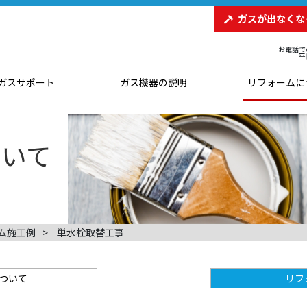
ガスが出なくな
お電話で
平
ガスサポート
ガス機器の説明
リフォームに
ム施工例
単水栓取替工事
ついて
リフ