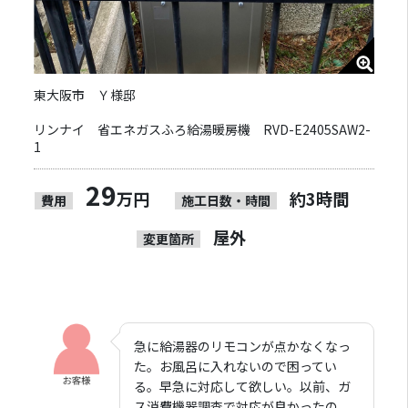
東大阪市 Ｙ様邸
リンナイ 省エネガスふろ給湯暖房機 RVD-E2405SAW2-
1
29
万円
約3時間
費用
施工日数・時間
屋外
変更箇所
急に給湯器のリモコンが点かなくなっ
た。お風呂に入れないので困ってい
る。早急に対応して欲しい。以前、ガ
ス消費機器調査で対応が良かったの