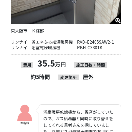
東大阪市 Ｋ様邸
リンナイ 省エネふろ給湯暖房機 RVD-E2405SAW2-1
リンナイ 浴室乾燥暖房機 RBH-C3301K
35.5
万円
費用
施工日数・時間
約5時間
屋外
変更箇所
浴室暖房乾燥機から、異音がしていた
ので、ガス給湯器と同時に取り替えを
してくれる業者さんを探していまし
た。以前ガス消費機器調査でお世話に