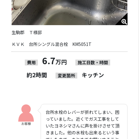
生駒郡 Ｔ様邸
ＫＶＫ 台所シングル混合栓 KM5051T
6.7
万円
費用
施工日数・時間
約2時間
キッチン
変更箇所
台所水栓のレバーが折れてしまい、困
っていました。近くでガス工事をして
いたヨネシマさんに声を掛けさせて頂
きました。他の水栓も出来るという事