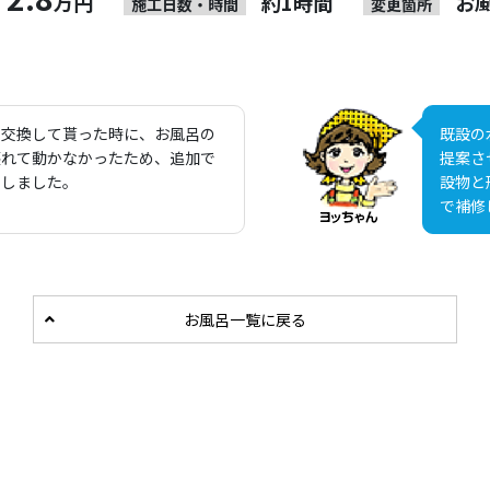
万円
約1時間
お
施工日数・時間
変更箇所
を交換して貰った時に、お風呂の
既設の
壊れて動かなかったため、追加で
提案さ
いしました。
設物と
で補修
お風呂一覧に戻る