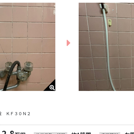
栓 ＫＦ３０Ｎ２
2.8