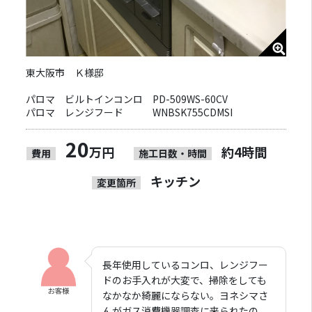
東大阪市 Ｋ様邸
パロマ ビルトインコンロ PD-509WS-60CV
パロマ レンジフード WNBSK755CDMSI
20
万円
約4時間
費用
施工日数・時間
キッチン
変更箇所
長年使用しているコンロ、レンジフー
ドのお手入れが大変で、掃除をしても
なかなか綺麗にならない。ヨネシマさ
んがガス消費機器調査に来られたの