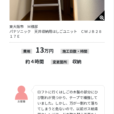
東大阪市 Ｍ様邸
パナソニック 天井収納用はしごユニット ＣＷＪＢ２８
１７Ｅ
13
万円
費用
施工日数・時間
約４時間
収納
変更箇所
ロフトに行くはしごの木製の部分にひ
び割れが見つかり、テープで補強して
いました。しかし、万が一割れて落ち
てしまうと危ないので、以前ガス給湯